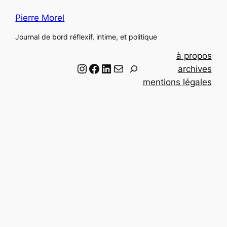
Pierre Morel
Journal de bord réflexif, intime, et politique
à propos
Instagram
Facebook
LinkedIn
Email
R
archives
e
mentions légales
c
h
e
r
c
h
e
r