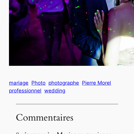
mariage
Photo
photographe
Pierre Morel
professionnel
wedding
Commentaires