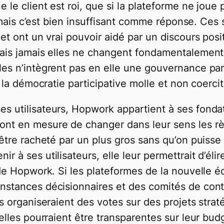
le client est roi, que si la plateforme ne joue p
i, mais c’est bien insuffisant comme réponse. Ces
et ont un vrai pouvoir aidé par un discours positi
Mais jamais elles ne changent fondamentalement 
lles n’intègrent pas en elle une gouvernance p
e la démocratie participative molle et non coercit
s utilisateurs, Hopwork appartient à ses fondat
nt en mesure de changer dans leur sens les règl
 être racheté par un plus gros sans qu’on puisse
r à ses utilisateurs, elle leur permettrait d’éli
 de Hopwork. Si les plateformes de la nouvelle é
nstances décisionnaires et des comités de contr
s organiseraient des votes sur des projets straté
elles pourraient être transparentes sur leur budge