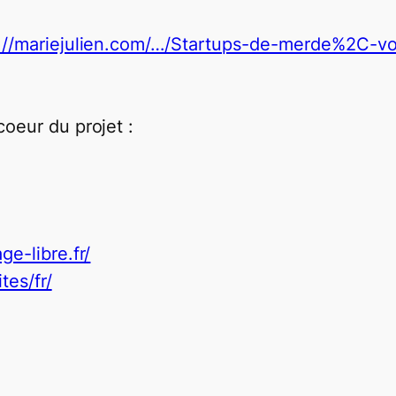
://mariejulien.com/…/Startups-de-merde%2C-v
coeur du projet :
e-libre.fr/
tes/fr/