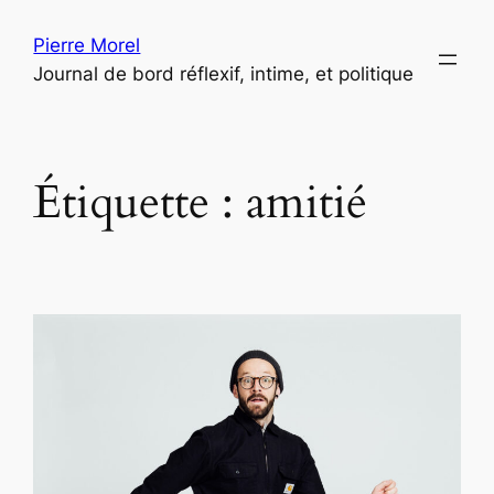
Aller
Pierre Morel
au
Journal de bord réflexif, intime, et politique
contenu
Étiquette :
amitié