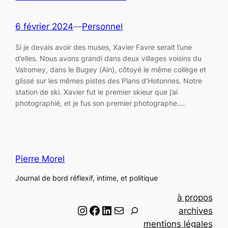
6 février 2024
—
Personnel
Si je devais avoir des muses, Xavier Favre serait l’une
d’elles. Nous avons grandi dans deux villages voisins du
Valromey, dans le Bugey (Ain), côtoyé le même collège et
glissé sur les mêmes pistes des Plans d’Hotonnes. Notre
station de ski. Xavier fut le premier skieur que j’ai
photographié, et je fus son premier photographe.…
Pierre Morel
Journal de bord réflexif, intime, et politique
à propos
Instagram
Facebook
LinkedIn
Email
R
archives
e
mentions légales