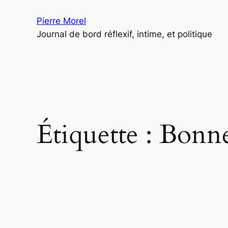
Aller
Pierre Morel
au
Journal de bord réflexif, intime, et politique
contenu
Étiquette :
Bonn