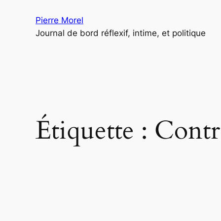
Aller
Pierre Morel
au
Journal de bord réflexif, intime, et politique
contenu
Étiquette :
Contr