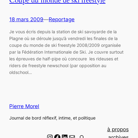
Coupe du monde de ski freestyle
18 mars 2009
—
Reportage
Je vous écris depuis la station de ski savoyarde de la
Plagne où se déroule jusqu’à vendredi les finales de la
coupe du monde de ski freestyle 2008/2009 organisée
par la Fédération Internationale de Ski. Je couvre surtout
les épreuves de half-pipe où concoure les rideuses et
riders de freestyle newschool (par opposition au
oldschool…
Pierre Morel
Journal de bord réflexif, intime, et politique
à propos
Instagram
Facebook
LinkedIn
Email
R
archives