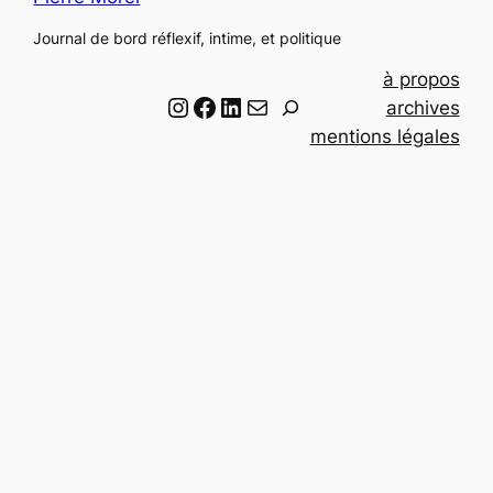
Journal de bord réflexif, intime, et politique
à propos
Instagram
Facebook
LinkedIn
Email
R
archives
e
mentions légales
c
h
e
r
c
h
e
r