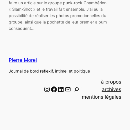
faire un article sur le groupe punk-rock Chambérien
« Slam-Shot » et le travail fait ensemble. J’ai eu la
possibilité de réaliser les photos promotionnelles du
groupe, ainsi que la pochette de leur premier album
conséquent…
Pierre Morel
Journal de bord réflexif, intime, et politique
à propos
Instagram
Facebook
LinkedIn
Email
R
archives
e
mentions légales
c
h
e
r