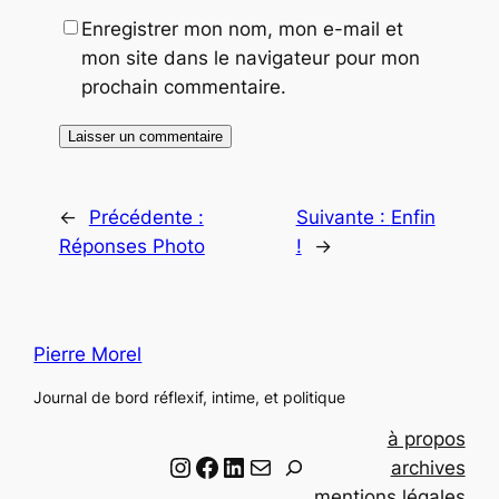
Enregistrer mon nom, mon e-mail et
mon site dans le navigateur pour mon
prochain commentaire.
←
Précédente :
Suivante :
Enfin
Réponses Photo
!
→
Pierre Morel
Journal de bord réflexif, intime, et politique
à propos
Instagram
Facebook
LinkedIn
Email
R
archives
e
mentions légales