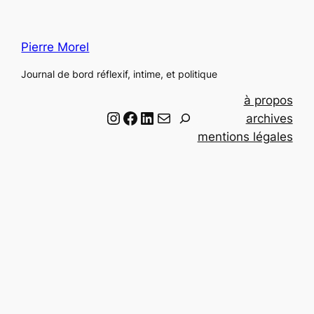
Pierre Morel
Journal de bord réflexif, intime, et politique
à propos
Instagram
Facebook
LinkedIn
Email
R
archives
e
mentions légales
c
h
e
r
c
h
e
r