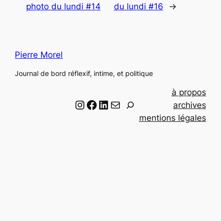
photo du lundi #14
du lundi #16
→
Pierre Morel
Journal de bord réflexif, intime, et politique
à propos
Instagram
Facebook
LinkedIn
Email
R
archives
e
mentions légales
c
h
e
r
c
h
e
r