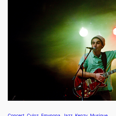
Concert
Culoz
Emynona
Jazz
Kenzy
Musique