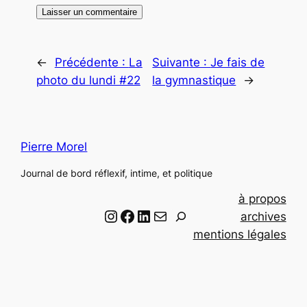
←
Précédente :
La
Suivante :
Je fais de
photo du lundi #22
la gymnastique
→
Pierre Morel
Journal de bord réflexif, intime, et politique
à propos
Instagram
Facebook
LinkedIn
Email
R
archives
e
mentions légales
c
h
e
r