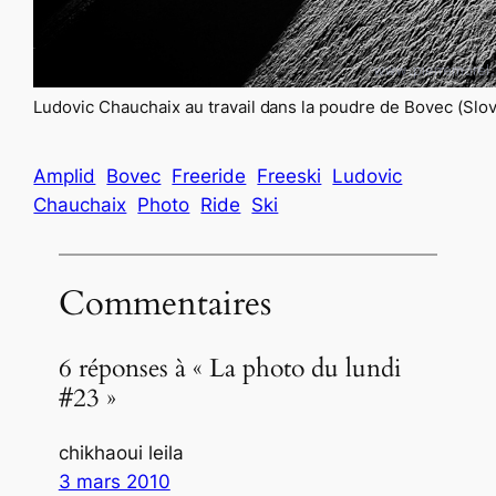
Ludovic Chauchaix au travail dans la poudre de Bovec (Slov
Amplid
Bovec
Freeride
Freeski
Ludovic
Chauchaix
Photo
Ride
Ski
Commentaires
6 réponses à « La photo du lundi
#23 »
chikhaoui leila
3 mars 2010