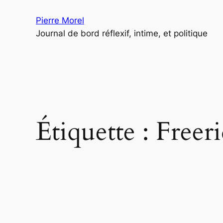
Aller
Pierre Morel
au
Journal de bord réflexif, intime, et politique
contenu
Étiquette :
Freer