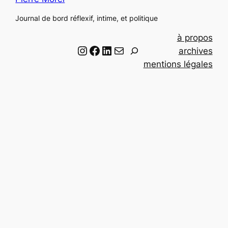
Journal de bord réflexif, intime, et politique
à propos
Instagram
Facebook
LinkedIn
Email
R
archives
e
mentions légales
c
h
e
r
c
h
e
r