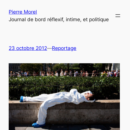
Aller
Pierre Morel
au
Journal de bord réflexif, intime, et politique
contenu
23 octobre 2012
—
Reportage