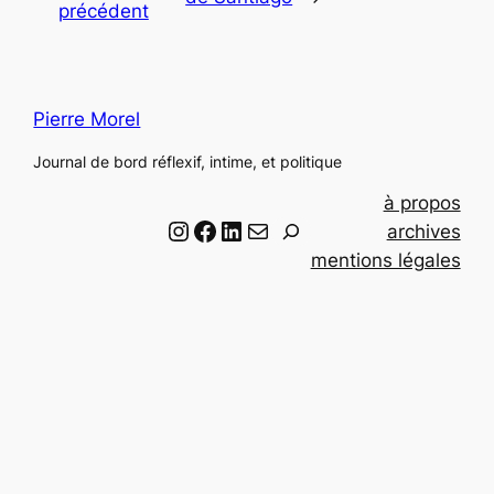
précédent
Pierre Morel
Journal de bord réflexif, intime, et politique
à propos
Instagram
Facebook
LinkedIn
Email
R
archives
e
mentions légales
c
h
e
r
c
h
e
r