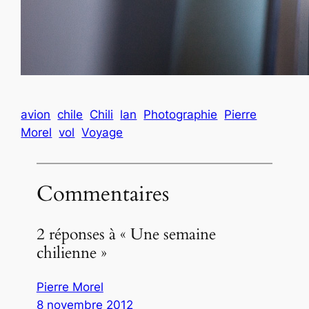
avion
chile
Chili
lan
Photographie
Pierre
Morel
vol
Voyage
Commentaires
2 réponses à « Une semaine
chilienne »
Pierre Morel
8 novembre 2012