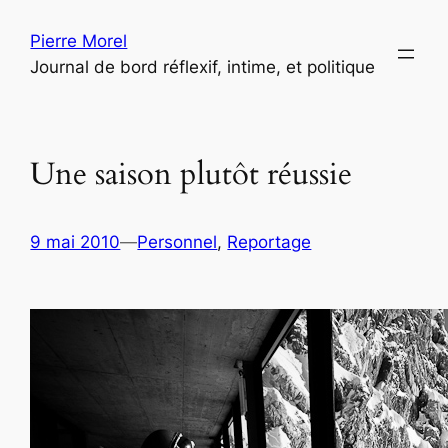
Aller
Pierre Morel
au
Journal de bord réflexif, intime, et politique
contenu
Une saison plutôt réussie
9 mai 2010
—
Personnel
, 
Reportage