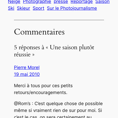
Neige
Photographie
presse
Reportage
Saison
Ski
Skieur
Sport
Sur le Photojournalisme
Commentaires
5 réponses à « Une saison plutôt
réussie »
Pierre Morel
19 mai 2010
Merci à tous pour ces petits
retours/encouragements.
@Rom’s : C’est quelque chose de possible
même si vraiment rien de sur pour moi. Si
c’est le cas, on sera certainement au