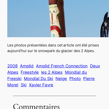
Les photos présentées dans cet article ont été prises
aujourd’hui sur le snowpark du glacier des 2 Alpes.
2008
Amplid
Amplid French Connection
Deux
Alpes
Freestyle
les 2 Alpes
Mondial du
Freeski
Mondial Du Ski
Neige
Photo
Pierre
Morel
Ski
Xavier Favre
Commentaires