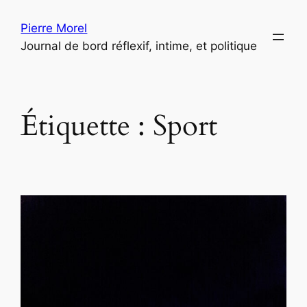
Aller
Pierre Morel
au
Journal de bord réflexif, intime, et politique
contenu
Étiquette :
Sport