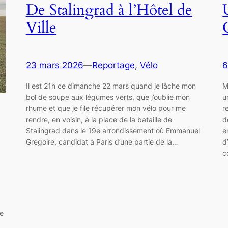
De Stalingrad à l’Hôtel de
Ville
23 mars 2026
—
Reportage
, 
Vélo
6
Il est 21h ce dimanche 22 mars quand je lâche mon
M
bol de soupe aux légumes verts, que j’oublie mon
u
rhume et que je file récupérer mon vélo pour me
r
rendre, en voisin, à la place de la bataille de
d
Stalingrad dans le 19e arrondissement où Emmanuel
e
Grégoire, candidat à Paris d’une partie de la…
d
c
ue